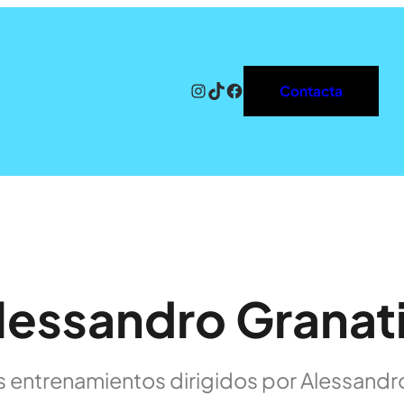
Instagram
TikTok
Facebook
Contacta
lessandro Granati
os entrenamientos dirigidos por Alessandro